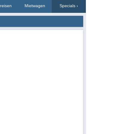
reisen
Mietwagen
Specials ›