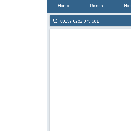
Home
Reisen
Hot
09197 6282 979 581